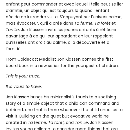
enfant peut commander et avec lequel il/elle peut se lier
d’amitié, un objet qui est toujours là quand l’enfant
décide de lui rendre visite. S’appuyant sur l’univers calme,
mais évocateur, qu’il a créé dans
Ta ferme, Ta forêt
et
Ton île
, Jon Klassen invite les jeunes enfants à réfléchir
davantage à ce qui leur appartient en leur rappelant
qu’ils/elles ont droit au calme, à la découverte et à
l’amitié.
From Caldecott Medalist Jon Klassen comes the first
board book in a new series for the youngest of children.
This is your truck.
It is yours to have.
Jon Klassen brings his minimalist’s touch to a soothing
story of a simple object that a child can command and
befriend, one that is there whenever the child chooses to
visit it. Building on the quiet but evocative world he
created in
Ta ferme, Ta forêt,
and
Ton île
, Jon Klassen
invites young children to consider more things that are