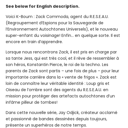
See below for English description.
Voici K-Boum : Zack Commoda, agent du R.E.S.E.A.U.
(Regroupement d’Espions pour la Sauvegarde de
l’Environnement Autochtones Universels), et le nouveau
super-enfant du voisinage! Enfin... en quelque sorte. Il est
encore en train d’apprendre.
Lorsque nous rencontrons Zack, il est pris en charge par
sa tante Jess, qui est très cool, et il rêve de ressembler à
son héros, Konstantin Pierce, le roi de la techno. Les
parents de Zack sont partis – une fois de plus – pour leur
importante carrière dans la « vente de frigos ». Zack est
loin de connaître leur véritable identité : Loup gris et
Oiseau de l’ombre sont des agents du R.E.S.E.A.U. en
mission pour protéger des artefacts autochtones d’un
infâme pilleur de tombes!
Dans cette nouvelle série, Jay Odjick, créateur acclamé
et passionné de bandes dessinées depuis toujours,
présente un superhéros de notre temps.