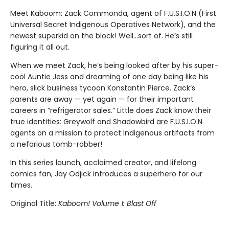
Meet Kaboom: Zack Commonda, agent of F.U.S.I.O.N (First
Universal Secret Indigenous Operatives Network), and the
newest superkid on the block! Well…sort of. He’s still
figuring it all out.
When we meet Zack, he’s being looked after by his super-
cool Auntie Jess and dreaming of one day being like his
hero, slick business tycoon Konstantin Pierce. Zack’s
parents are away — yet again — for their important
careers in “refrigerator sales.” Little does Zack know their
true identities: Greywolf and Shadowbird are F.U.S.I.O.N
agents on a mission to protect Indigenous artifacts from
a nefarious tomb-robber!
In this series launch, acclaimed creator, and lifelong
comics fan, Jay Odjick introduces a superhero for our
times.
Original Title:
Kaboom! Volume 1: Blast Off